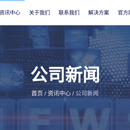
资讯中心
关于我们
联系我们
解决方案
官方
公司新闻
首页
/
资讯中心
/
公司新闻