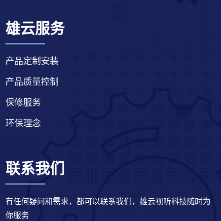
雄云服务
产品定制安装
产品质量控制
保修服务
环保理念
联系我们
有任何疑问和需求，都可以联系我们，雄云视听科技随时为
你服务