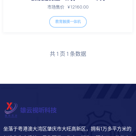
市场售价
¥ 12160.00
教育触摸一体机
共 1 页 1 条数据
坐落于粤港澳大湾区肇庆市大旺高新区，拥有1万多平方米的