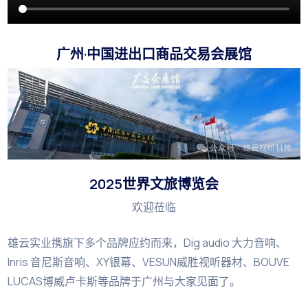
广州·中国进出口商品交易会展馆
2025世界文旅博览会
欢迎莅临
雄云实业携旗下多个品牌应约而来，Dig audio 大力音响、
Inris 音尼斯音响、XY银幕、VESUN威胜视听器材、BOUVE
LUCAS博威卢卡斯等品牌于广州与大家见面了。