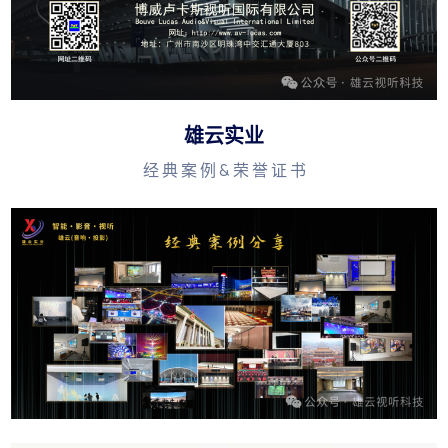
雄云实业
经 典 案 例 & 荣 誉 证 书