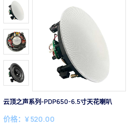
云顶之声系列-PDP650-6.5寸天花喇叭
价格：¥ 520.00