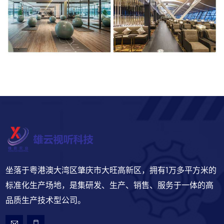
坐落于粤港澳大湾区肇庆市大旺高新区，拥有1万多平方米的
标准化生产场地，是集研发、生产、销售、服务于一体的高
品质生产技术型公司。