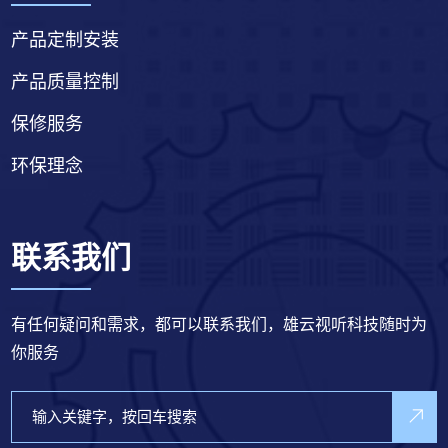
产品定制安装
产品质量控制
保修服务
环保理念
联系我们
有任何疑问和需求，都可以联系我们，雄云视听科技随时为
你服务